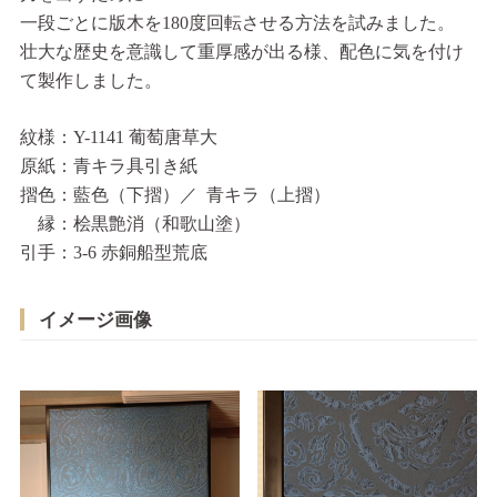
一段ごとに版木を180度回転させる方法を試みました。
壮大な歴史を意識して重厚感が出る様、配色に気を付け
て製作しました。
紋様：Y-1141 葡萄唐草大
原紙：青キラ具引き紙
摺色：藍色（下摺）／ 青キラ（上摺）
縁：桧黒艶消（和歌山塗）
引手：3-6 赤銅船型荒底
イメージ画像