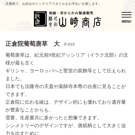
京唐紙で、お好みのインテリアスタイルをお手伝いを致します。
MEN
MENU
正倉院葡萄唐草 大
P-019
葡萄唐草は、紀元前9世紀アッシリア（イラク北部）の文
様が最も古く
ギリシャ、ヨーロッパへと聖堂の装飾等として伝えられ
ました。
日本でも法隆寺の天蓋や薬師寺本尊の台座に見ることが
できます。
正倉院に伝わる綾は、デザイン的にも優れており遺存量
が豊富なことからも、
需要、生産量共に多かったと想像できます。
シンメトリーのデザインですが、唐紙柄として大きく迫
力を出すために