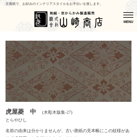
京唐紙で、お好みのインテリアスタイルをお手伝いを致します。
MEN
MENU
虎屋菱 中
(木彫木版集-27)
とらやひし
名前の由来は分かりませんが、古い唐紙の見本帳にこの紋様があ