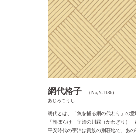
網代格子
（No,Y-1186)
あじろこうし
網代とは、「魚を捕る網の代わり」の意
「朝ぼらけ 宇治の川霧（かわぎり） 
平安時代の宇治は貴族の別荘地で、あの