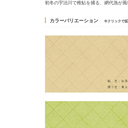
初冬の宇治川で稚鮎を捕る、網代漁が風
カラーバリエーション
※クリックで拡