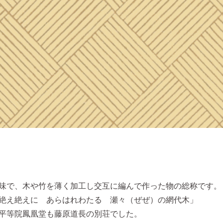
味で、木や竹を薄く加工し交互に編んで作った物の総称です。
絶え絶えに あらはれわたる 瀬々（ぜぜ）の網代木」
平等院鳳凰堂も藤原道長の別荘でした。