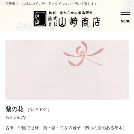
京唐紙で、お好みのインテリアスタイルをお手伝いを致します。
MEN
MENU
蘭の花
(No.Y-1021)
らんのはな
古来、中国では梅・菊・蘭・竹を四君子「四つの徳のある草木）