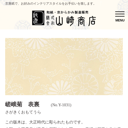
京唐紙で、お好みのインテリアスタイルをお手伝いを致します。
MEN
MENU
嵯峨菊 表裏
(No.Y-1031)
さがきくおもてうら
この版木は、大正時代に彫られたものです。