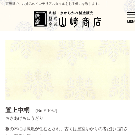
京唐紙で、お好みのインテリアスタイルをお手伝いを致します。
M
MEN
置上中桐
(No.Y-1062)
おきあげちゅうぎり
桐の木には鳳凰が住むとされ、古くは皇室ゆかりの者だけに許さ