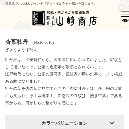
京唐紙で、お好みのインテリアスタイルをお手伝いを致します。
M
MEN
杏葉牡丹
(No.K-0010)
ぎょうようぼたん
牡丹紋は、平安時代から、装束等に用いられていました。家紋と
して用いたのは、公家の近衛家が最初とされています。
江戸時代になり、公家の鷹司家、難波家が用いた事で、より権威
ある紋になりました。
牡丹の葉を杏の葉に見立てたこの「杏葉牡丹」は、浄土宗の寺紋
にも見られ、浄土宗総本山、知恩院の寺紋は「抱き杏葉」である
事からも、何かしらの繋がりを感じます。
カラーバリエーション