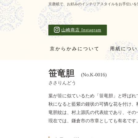
京唐紙で、お好みのインテリアスタイルをお手伝いを
山崎商店 Instagram
京からかみについて
用紙につい
笹竜胆
(No.K-0016)
ささりんどう
葉が笹に似ているため「笹竜胆」と呼ばれ
秋になると藍紫の鐘状の可憐な花を付け、
竜胆紋は、村上源氏の代表紋であり、その
現在では、鎌倉市の市章としても有名です