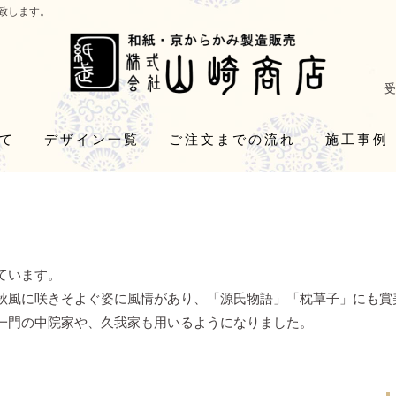
致します。
受
て
デザイン一覧
ご注文までの流れ
施工事例
ています。
秋風に咲きそよぐ姿に風情があり、「源氏物語」「枕草子」にも賞
一門の中院家や、久我家も用いるようになりました。
。