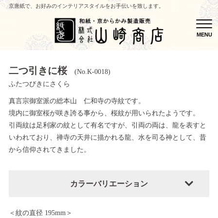
京唐紙で、お好みのインテリアスタイルをお手伝いを致します。
MEN
MENU
二つ引きに桜
(No.K-0018)
ふたつびきにさくら
真言宗御室派の総本山 仁和寺の寺紋です。
境内に御室桜が咲き誇る事から、桜紋が用いられたようです。
引両紋は足利家の紋として有名ですが、引両の両は、龍を表すと
いわれており、禅寺の天井に描かれる龍、水を司る神として、昔
から信仰されてきました。
カラーバリエーション
＜紋の直径 195mm＞