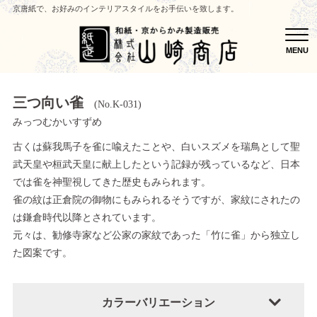
京唐紙で、お好みのインテリアスタイルをお手伝いを致します。
MEN
MENU
三つ向い雀
(No.K-031)
みっつむかいすずめ
古くは蘇我馬子を雀に喩えたことや、白いスズメを瑞鳥として聖
武天皇や桓武天皇に献上したという記録が残っているなど、日本
では雀を神聖視してきた歴史もみられます。
雀の紋は正倉院の御物にもみられるそうですが、家紋にされたの
は鎌倉時代以降とされています。
元々は、勧修寺家など公家の家紋であった「竹に雀」から独立し
た図案です。
カラーバリエーション