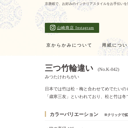
京唐紙で、お好みのインテリアスタイルをお手伝いを
山崎商店 Instagram
京からかみについて
用紙につい
三つ竹輪違い
(No.K-042)
みつたけわちがい
日本では竹は松・梅と合わせてめでたいの
「歳寒三友」といわれており、松と竹は
カラーバリエーション
※クリックで拡