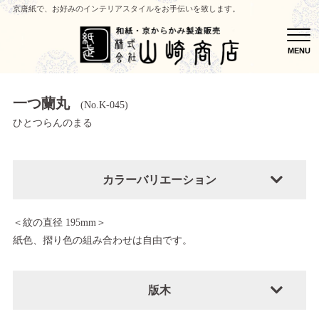
京唐紙で、お好みのインテリアスタイルをお手伝いを致します。
MEN
MENU
一つ蘭丸
(No.K-045)
ひとつらんのまる
カラーバリエーション
＜紋の直径 195mm＞
紙色、摺り色の組み合わせは自由です。
版木