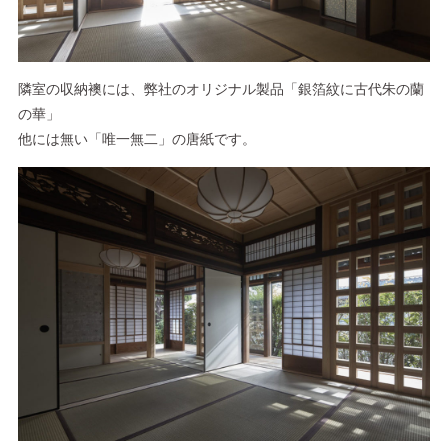
隣室の収納襖には、弊社のオリジナル製品「銀箔紋に古代朱の蘭
の華」
他には無い「唯一無二」の唐紙です。