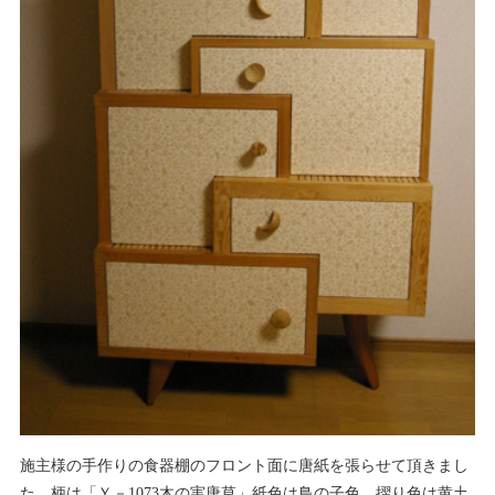
施主様の手作りの食器棚のフロント面に唐紙を張らせて頂きまし
た。
柄は「Ｙ－
1073
木の実唐草」紙色は鳥の子色、摺り色は黄土