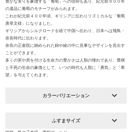
豊かな実りを象徴する「葡萄」への信仰もあり、紀元前９００年
の遺品に葡萄のモチーフがみられます。
これが紀元前４００年頃、ギリシアに伝わりリズミカルな「葡萄
唐草文様」になりました。
ギリシアからシルクロードを経て中国へ伝わり、日本へは飛鳥・
奈良時代に伝わります。
奈良の正倉院に納められた錦や綾の中に見事なデザインを見出す
ことができます。
多くの実や房を付ける生命力の豊かさは人類の憧れであり、豊穣
と不死の生命の象徴として、いつの時代も人類に「勇気」と「希
望」を与えてくれます。
カラーバリエーション
ふすまサイズ