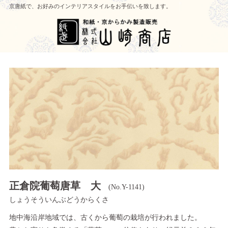
京唐紙で、お好みのインテリアスタイルをお手伝いを致します。
正倉院葡萄唐草 大
(No.Y-1141)
しょうそういんぶどうからくさ
地中海沿岸地域では、古くから葡萄の栽培が行われました。