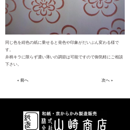
同じ色を紺色の紙に乗せると発色や印象がだいぶん変わる様で
す。
弁柄キラに限らず濃い薄いの調節は可能ですので御気軽にご相談
下さい。
« 前へ
次へ »