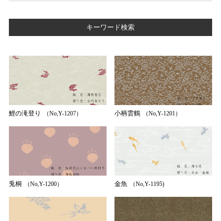
キーワード検索
桐
松 竹
梅 桜 菊
草花 植物
波 水
雲
動物 生物
幾何学文様
鯉の滝登り
小柄雲鶴
（No,Y-1207）
（No,Y-1201）
唐草文様
七宝文様
市松文様
たすき文様
立涌文様
その他
茶道柄
琳派柄
兎桐
金魚
（No,Y-1200）
（No,Y-1195)
有職文様
正倉院文様
草花・植物
自然