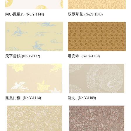
向い鳳凰丸
双獣草花
(No.Y-1144)
(No.Y-1143)
天平雲鶴
竜安寺
(No.Y-1132)
(No.Y-1119)
鳳凰に桐
龍丸
(No.Y-1114)
(No.Y-1109)