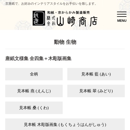
京唐紙で、お好みのインテリアスタイルをお手伝いを致します。
MEN
MENU
動物 生物
唐紙文様集 全四集＋木彫版画集
全柄
見本帳 藍 (あい)
見本帳 燕 (えんじ)
見本帳 翠 (みどり)
見本帳 桑 (くわ)
見本帳 木彫版画集 (もくちょうはんがしゅう)