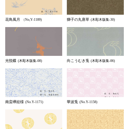
花鳥風月
獅子の丸唐草
（No,Y-1189)
(木彫木版集-30)
光悦蝶
向こうむき兎
(木彫木版集-08)
(木彫木版集-06)
南蛮欅紋様
華波兎
(No.Y-1171)
(No.Y-1158)