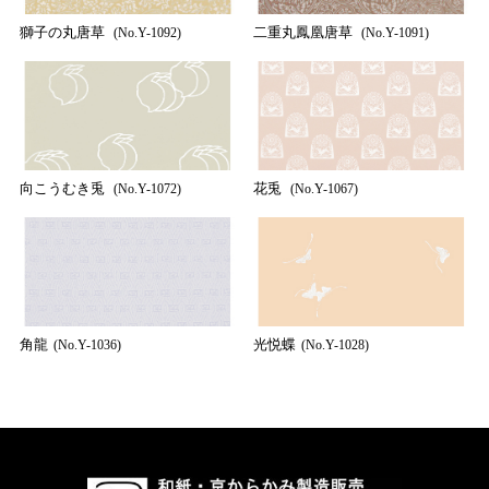
獅子の丸唐草
二重丸鳳凰唐草
(No.Y-1092)
(No.Y-1091)
向こうむき兎
花兎
(No.Y-1072)
(No.Y-1067)
角龍
光悦蝶
(No.Y-1036)
(No.Y-1028)