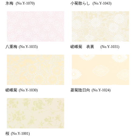
氷梅
小菊散らし
(No.Y-1070)
(No.Y-1043)
八重梅
嵯峨菊 表裏
(No.Y-1035)
(No.Y-1031)
嵯峨菊
菱菊陰日向
(No.Y-1030)
(No.Y-1024)
桜
(No.Y-1001)