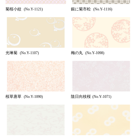
菊桜小紋
銀に菊市松
(No.Y-1121)
(No.Y-1116)
光琳菊
梅の丸
(No.Y-1107)
(No.Y-1098)
桜草唐草
陰日向枝桜
(No.Y-1090)
(No.Y-1071)