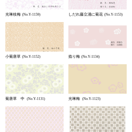
光琳枝梅
しだれ藤立涌に菊花
(No.Y-1159)
(No.Y-1153)
小菊唐草
捻り梅
(No.Y-1152)
(No.Y-1134)
菊唐草 中
光琳梅
(No.Y-1131)
(No.Y-1123)