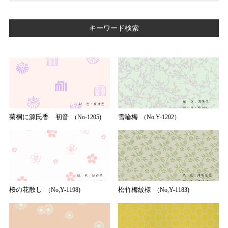
キーワード検索
桐
松 竹
梅 桜 菊
草花 植物
波 水
雲
動物 生物
幾何学文様
菊桐に源氏香 初音
雪輪梅
（No-1205)
（No,Y-1202）
唐草文様
七宝文様
市松文様
たすき文様
立涌文様
その他
茶道柄
琳派柄
桜の花散し
松竹梅紋様
（No,Y-1198)
（No,Y-1183)
有職文様
正倉院文様
草花・植物
自然