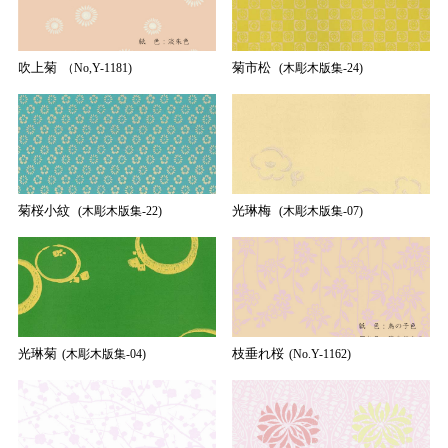
吹上菊
菊市松
（No,Y-1181)
(木彫木版集-24)
菊桜小紋
光琳梅
(木彫木版集-22)
(木彫木版集-07)
光琳菊
枝垂れ桜
(木彫木版集-04)
(No.Y-1162)