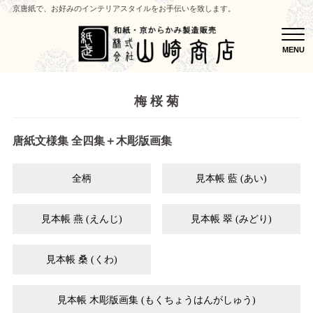
京唐紙で、お好みのインテリアスタイルをお手伝いを致します。
MEN
MENU
梅 桜 菊
唐紙文様集 全四集＋木彫版画集
全柄
見本帳 藍 (あい)
見本帳 燕 (えんじ)
見本帳 翠 (みどり)
見本帳 桑 (くわ)
見本帳 木彫版画集 (もくちょうはんがしゅう)